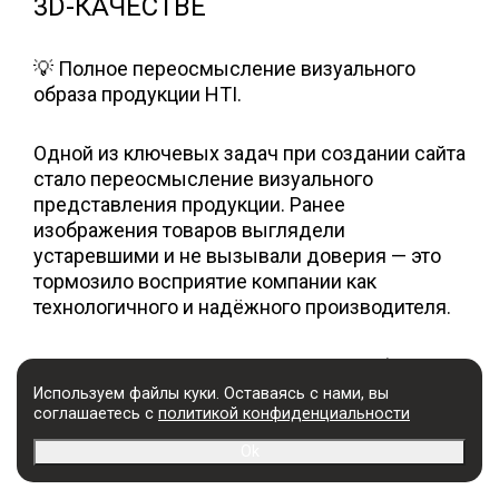
3D-КАЧЕСТВЕ
💡 Полное переосмысление визуального
образа продукции HTI.
Одной из ключевых задач при создании сайта
стало переосмысление визуального
представления продукции. Ранее
изображения товаров выглядели
устаревшими и не вызывали доверия — это
тормозило восприятие компании как
технологичного и надёжного производителя.
Мы полностью отказались от старых фото и
разработали 3D-рендеры для всей линейки
Используем файлы куки. Оставаясь с нами, вы
соглашаетесь с
политикой конфиденциальности
продукции HTI — от небольших емкостей до
крупных ведер.
Ok