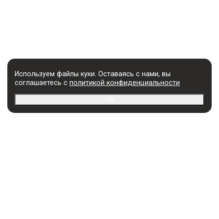
Используем файлы куки. Оставаясь с нами, вы
соглашаетесь с
политикой конфиденциальности
Ok
УСЛУГИ
Разработка названия
Упаковка товара
Логотипы и Бренды
Продвижение сайта
Фирменный стиль и
Разработка сайтов
Брендбук
Поддержка сайтов
Презентации компаний
Продвижение в соцсетях
Регистрация доменов и