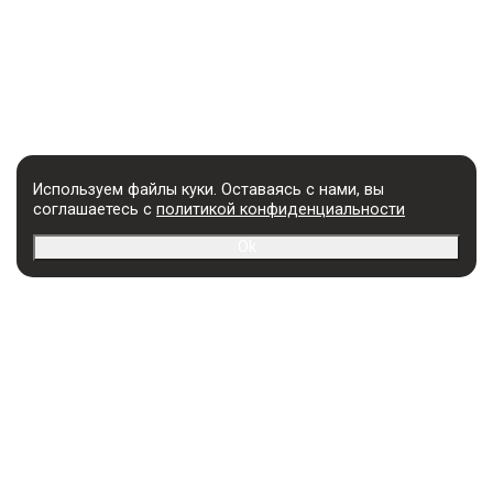
БИЗНЕС-
ЛОГОТИПЫ
Используем файлы куки. Оставаясь с нами, вы
соглашаетесь с
политикой конфиденциальности
Ok
УСЛУГИ
Разработка названия
Упаковка товара
Логотипы и Бренды
Продвижение сайта
Фирменный стиль и
Разработка сайтов
Брендбук
Поддержка сайтов
Презентации компаний
Продвижение в соцсетях