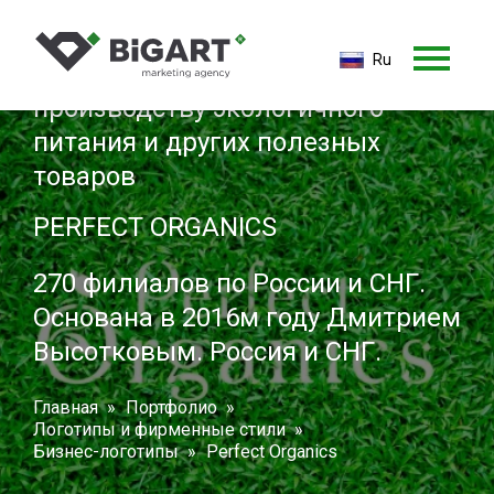
Ru
Международная компания по
Ru
производству экологичного
En
питания и других полезных
товаров
PERFECT ORGANICS
270 филиалов по России и СНГ.
Основана в 2016м году Дмитрием
Высотковым. Россия и СНГ.
Главная
Портфолио
Логотипы и фирменные стили
Бизнес-логотипы
Perfect Organics