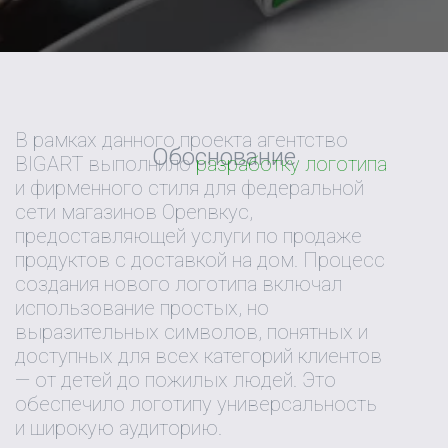
В рамках данного проекта агентство
Обоснование
BIGART выполнило
разработку логотипа
и фирменного стиля для федеральной
сети магазинов Openвкус,
предоставляющей услуги по продаже
продуктов с доставкой на дом. Процесс
создания нового логотипа включал
использование простых, но
выразительных символов, понятных и
доступных для всех категорий клиентов
— от детей до пожилых людей. Это
обеспечило логотипу универсальность
и широкую аудиторию.