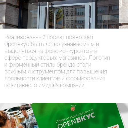
Реализованный проект позволяет
Openвкус быть легко узнаваемым и
выделяться на фоне конкурентов в
сфере продуктовых магазинов. Логотип
и фирменный стиль бренда стали
важным инструментом для повышения
лояльности клиентов и формирования
позитивного имиджа компании.