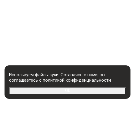
Используем файлы куки. Оставаясь с нами, вы
соглашаетесь с
политикой конфиденциальности
Ok
УСЛУГИ
Разработка названия
Упаковка товара